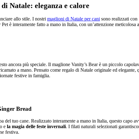
di Natale: eleganza e calore
ciare allo stile. I nostri
maglioni di Natale per cani
sono realizzati con f
 Pet è interamente fatto a mano in Italia, con un’attenzione meticolosa a
gesto ancora più speciale. Il maglione Vanity’s Bear è un piccolo capola
o ricamato a mano. Pensato come regalo di Natale originale ed elegante
iornate festive in famiglia.
Ginger Bread
ba del tuo cane. Realizzato interamente a mano in Italia, questo capo a
ro e
la magia delle feste invernali
. I filati naturali selezionati garantis
e festiva.