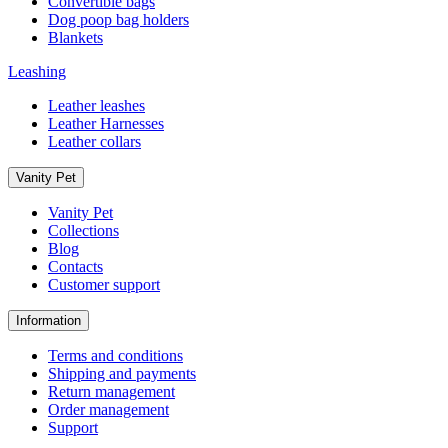
Convertible bags
Dog poop bag holders
Blankets
Leashing
Leather leashes
Leather Harnesses
Leather collars
Vanity Pet
Vanity Pet
Collections
Blog
Contacts
Customer support
Information
Terms and conditions
Shipping and payments
Return management
Order management
Support