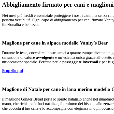
Abbigliamento firmato per cani e maglioni 
Nei mesi più freddi è essenziale proteggere i nostri cani, ma senza rinun
perfetta vestibilità. Ogni capo di abbigliamento per cani firmato Vanity
funzionalità e bellezza.
Maglione per cane in alpaca modello Vanity's Bear
Durante le feste, coccolare i nostri amici a quattro zampe diventa un 
sensazione di
calore
avvolgente
e un’estetica unica grazie all’orsett
un’occasione speciale. Perfetto per le
passeggiate invernali
e per le g
Scoprilo qui
Maglione di Natale per cane in lana merino modello 
Il maglione Ginger Bread porta lo spirito natalizio anche nel guardaro
mano, che richiama le luci natalizie, il profumo dei biscotti allo zenze
che coccola il tuo cane e lo accompagna con eleganza in ogni occasion