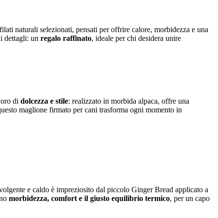
ilati naturali selezionati, pensati per offrire calore, morbidezza e una
i dettagli: un
regalo
raffinato
, ideale per chi desidera unire
voro di
dolcezza e stile
: realizzato in morbida alpaca, offre una
, questo maglione firmato per cani trasforma ogni momento in
vvolgente e caldo è impreziosito dal piccolo Ginger Bread applicato a
cono
morbidezza, comfort e il giusto equilibrio termico
, per un capo