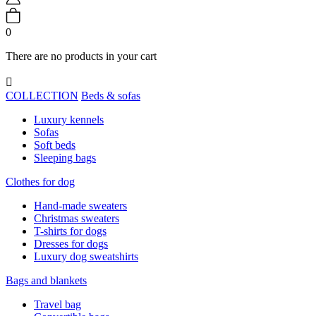
0
There are no products in your cart

COLLECTION
Beds & sofas
Luxury kennels
Sofas
Soft beds
Sleeping bags
Clothes for dog
Hand-made sweaters
Christmas sweaters
T-shirts for dogs
Dresses for dogs
Luxury dog sweatshirts
Bags and blankets
Travel bag