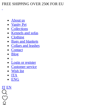
FREE SHIPPING OVER 250€ FOR EU
About us
Vanity Pet
Collections
Kennels and sofas
Clothing
Bags and blankets
Collars and leashes
Contact
Blog
-
Login or register
Customer service
Wish list
ITA
ENG
IT
EN