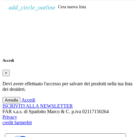
add_circle_outline
Crea nuova lista
Crea lista dei desideri
×
Nome lista dei desideri
Annulla
Crea lista dei desideri
Accedi
×
Devi avere effettuato l'accesso per salvare dei prodotti nella tua lista
dei desideri.
Accedi
Annulla
ISCRIVITI ALLA NEWSLETTER
FAR s.a.s. di Spadotto Marco & C. p.iva 02117150264
Privacy
credit farmerbit