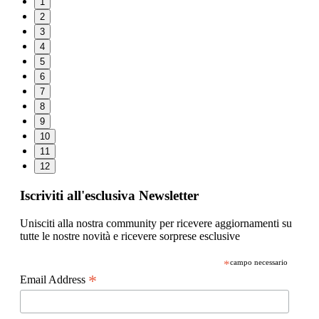
1
2
3
4
5
6
7
8
9
10
11
12
Iscriviti all'esclusiva Newsletter
Unisciti alla nostra community per ricevere aggiornamenti su
tutte le nostre novità e ricevere sorprese esclusive
*
campo necessario
*
Email Address