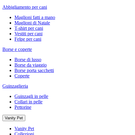
Abbigliamento per cani
Maglioni fatti a mano
Maglioni di Natale
T-shirt per cani
Vestiti per cani
Felpe per cani
Borse e coperte
Borse di lusso
Borse da viaggio
Borse porta sacchetti
Coperte
Guinzaglieria
Guinzagli in pelle
Collari in pelle
Pettorine
Vanity Pet
Vanity Pet
Collezioni