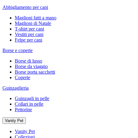
Abbigliamento per cani
Maglioni fatti a mano
Maglioni di Natale
T-shirt per cani
Vestiti per cani
Felpe per cani
Borse e coperte
Borse di lusso
Borse da viaggio
Borse porta sacchetti
Coperte
Guinzaglieria
Guinzagli in pelle
Collari in pelle
Pettorine
Vanity Pet
Vanity Pet
Collezioni