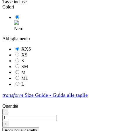
Tasse incluse
Colori
Nero
Abbigliamento
XXS
XS
S
SM
M
ML
L
transform
Size Guide - Guida alle taglie
Quantità
-
+
Aggiungi al carrello