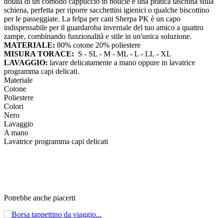
dotata di un comodo cappuccio in bouclè e una pratica taschina sulla
schiena, perfetta per riporre sacchettini igienici o qualche biscottino
per le passeggiate. La felpa per cani Sherpa PK è un capo
indispensabile per il guardaroba invernale del tuo amico a quattro
zampe, combinando funzionalità e stile in un'unica soluzione.
MATERIALE:
80% cotone 20% poliestere
MISURA TORACE:
S - SL - M - ML - L - LL - XL
LAVAGGIO:
lavare delicatamente a mano oppure in lavatrice
programma capi delicati.
Materiale
Cotone
Poliestere
Colori
Nero
Lavaggio
A mano
Lavatrice programma capi delicati
Potrebbe anche piacerti