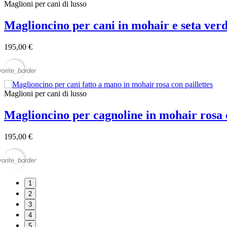
Maglioni per cani di lusso
Maglioncino per cani in mohair e seta ver
195,00 €
vorite_border
Maglioni per cani di lusso
Maglioncino per cagnoline in mohair rosa 
195,00 €
vorite_border
1
2
3
4
5