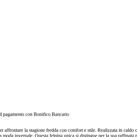
e il pagamento con Bonifico Bancario
r affrontare la stagione fredda con comfort e stile. Realizzata in caldo co
a moda invernale. Questa felpina unica si distingue per la sua raffinata 