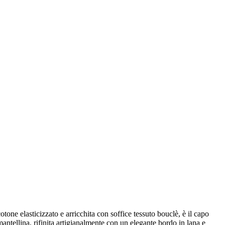
tone elasticizzato e arricchita con soffice tessuto bouclè, è il capo
mantellina, rifinita artigianalmente con un elegante bordo in lana e