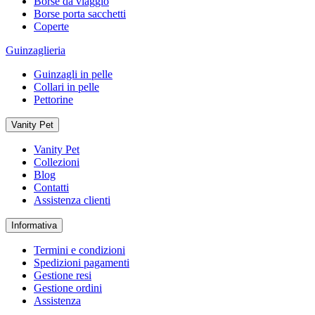
Borse da viaggio
Borse porta sacchetti
Coperte
Guinzaglieria
Guinzagli in pelle
Collari in pelle
Pettorine
Vanity Pet
Vanity Pet
Collezioni
Blog
Contatti
Assistenza clienti
Informativa
Termini e condizioni
Spedizioni pagamenti
Gestione resi
Gestione ordini
Assistenza