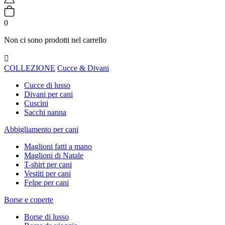
0
Non ci sono prodotti nel carrello

COLLEZIONE
Cucce & Divani
Cucce di lusso
Divani per cani
Cuscini
Sacchi nanna
Abbigliamento per cani
Maglioni fatti a mano
Maglioni di Natale
T-shirt per cani
Vestiti per cani
Felpe per cani
Borse e coperte
Borse di lusso