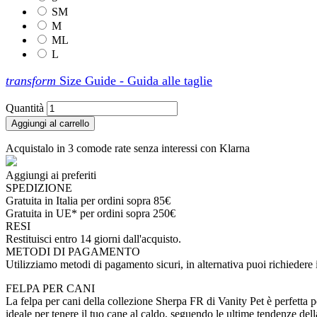
SM
M
ML
L
transform
Size Guide - Guida alle taglie
Quantità
Aggiungi al carrello
Acquistalo in 3 comode rate senza interessi con Klarna
Aggiungi ai preferiti
SPEDIZIONE
Gratuita in Italia per ordini sopra 85€
Gratuita in UE* per ordini sopra 250€
RESI
Restituisci entro 14 giorni dall'acquisto.
METODI DI PAGAMENTO
Utilizziamo metodi di pagamento sicuri, in alternativa puoi richieder
FELPA PER CANI
La felpa per cani della collezione Sherpa FR di Vanity Pet è perfetta pe
ideale per tenere il tuo cane al caldo, seguendo le ultime tendenze dell