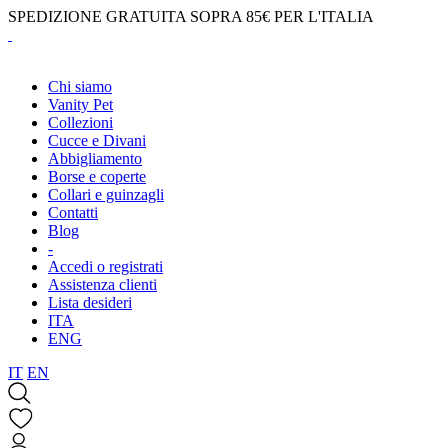
SPEDIZIONE GRATUITA SOPRA 85€ PER L'ITALIA
Chi siamo
Vanity Pet
Collezioni
Cucce e Divani
Abbigliamento
Borse e coperte
Collari e guinzagli
Contatti
Blog
-
Accedi o registrati
Assistenza clienti
Lista desideri
ITA
ENG
IT
EN