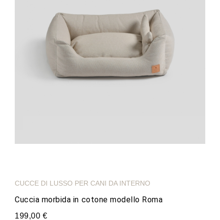
CUCCE DI LUSSO PER CANI DA INTERNO
Cuccia morbida in cotone modello Roma
199,00 €