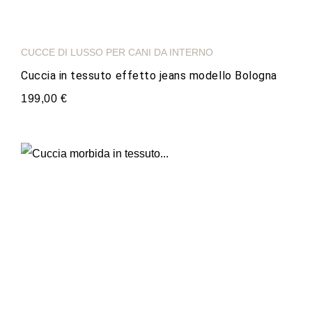
CUCCE DI LUSSO PER CANI DA INTERNO
Cuccia in tessuto effetto jeans modello Bologna
199,00 €