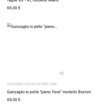
taglie XS - XL modello Miami
69,00 €
+2
GUINZAGLI IN PELLE PER CANI
Guinzaglio in pelle "pieno fiore" modello Boston
69,00 €