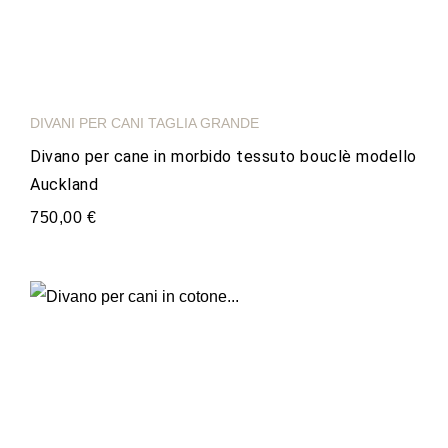
DIVANI PER CANI TAGLIA GRANDE
Divano per cane in morbido tessuto bouclè modello
Auckland
750,00 €