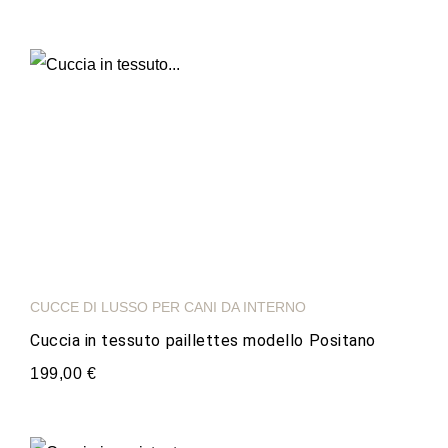
CUCCE DI LUSSO PER CANI DA INTERNO
Cuccia in tessuto paillettes modello Positano
199,00 €