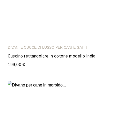
DIVANI E CUCCE DI LUSSO PER CANI E GATTI
Cuscino rettangolare in cotone modello India
199,00 €