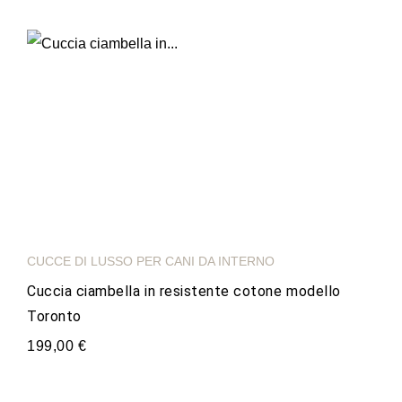
CUCCE DI LUSSO PER CANI DA INTERNO
Cuccia ciambella in resistente cotone modello
Toronto
199,00 €