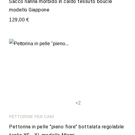
Sacco nanna morbido in caldo tessuto bouclè
modello Giappone
129,00 €
+2
PETTORINE PER CANI
Pettorina in pelle "pieno fiore" bottalata regolabile