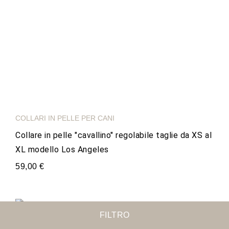
COLLARI IN PELLE PER CANI
Collare in pelle "cavallino" regolabile taglie da XS al
XL modello Los Angeles
59,00 €
FILTRO