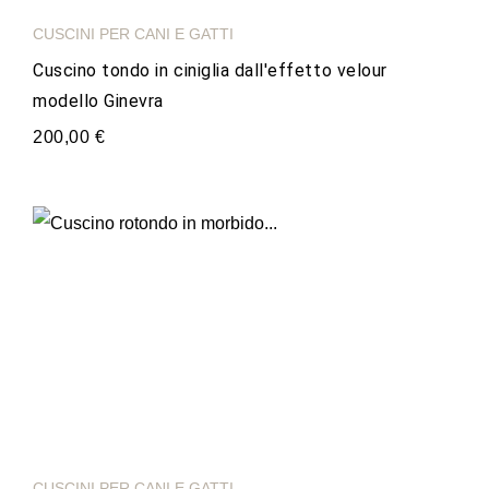
CUSCINI PER CANI E GATTI
Cuscino tondo in ciniglia dall'effetto velour
modello Ginevra
200,00 €
CUSCINI PER CANI E GATTI