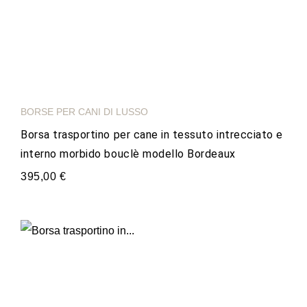
BORSE PER CANI DI LUSSO
Borsa trasportino per cane in tessuto intrecciato e
interno morbido bouclè modello Bordeaux
395,00 €