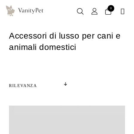
0

Accessori di lusso per cani e
animali domestici
RILEVANZA