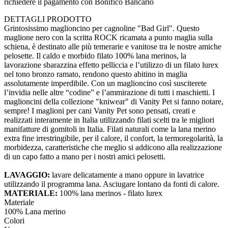
richiedere il pagamento con Bonifico Bancario
DETTAGLI PRODOTTO
Grintosissimo maglioncino per cagnoline "Bad Girl". Questo
maglione nero con la scritta ROCK ricamata a punto maglia sulla
schiena, è destinato alle più temerarie e vanitose tra le nostre amiche
pelosette. Il caldo e morbido filato 100% lana merinos, la
lavorazione sbarazzina effetto pelliccia e l’utilizzo di un filato lurex
nel tono bronzo ramato, rendono questo abitino in maglia
assolutamente imperdibile. Con un maglioncino così susciterete
l’invidia nelle altre “codine” e l’ammirazione di tutti i maschietti. I
maglioncini della collezione "kniwear" di Vanity Pet si fanno notare,
sempre! I maglioni per cani Vanity Pet sono pensati, creati e
realizzati interamente in Italia utilizzando filati scelti tra le migliori
manifatture di gomitoli in Italia. Filati naturali come la lana merino
extra fine irrestringibile, per il calore, il confort, la termoregolarità, la
morbidezza, caratteristiche che meglio si addicono alla realizzazione
di un capo fatto a mano per i nostri amici pelosetti.
LAVAGGIO:
lavare delicatamente a mano oppure in lavatrice
utilizzando il programma lana. Asciugare lontano da fonti di calore.
MATERIALE:
100% lana merinos - filato lurex
Materiale
100% Lana merino
Colori