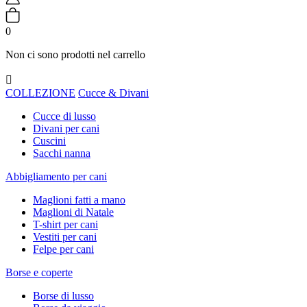
0
Non ci sono prodotti nel carrello

COLLEZIONE
Cucce & Divani
Cucce di lusso
Divani per cani
Cuscini
Sacchi nanna
Abbigliamento per cani
Maglioni fatti a mano
Maglioni di Natale
T-shirt per cani
Vestiti per cani
Felpe per cani
Borse e coperte
Borse di lusso