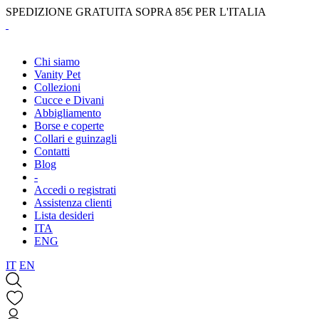
SPEDIZIONE GRATUITA SOPRA 85€ PER L'ITALIA
Chi siamo
Vanity Pet
Collezioni
Cucce e Divani
Abbigliamento
Borse e coperte
Collari e guinzagli
Contatti
Blog
-
Accedi o registrati
Assistenza clienti
Lista desideri
ITA
ENG
IT
EN