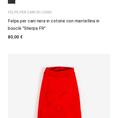
FELPE PER CANI DI LUSSO
Felpa per cani nera in cotone con mantellina in
bouclè "Sherpa FR"
80,00 €
favorite_border