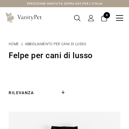
SPEDIZIONE GRATUITA SOPRA 85€ PER L'ITALIA
0

HOME
ABBIGLIAMENTO PER CANI DI LUSSO
Felpe per cani di lusso
RILEVANZA
favorite_border