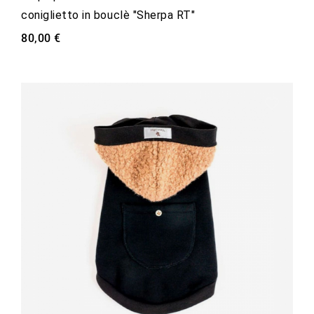
coniglietto in bouclè "Sherpa RT"
80,00 €
favorite_border