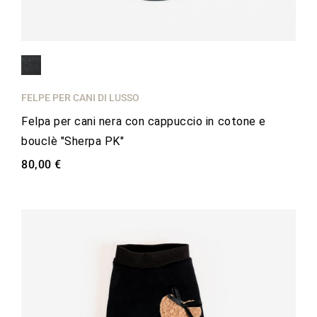
FELPE PER CANI DI LUSSO
Felpa per cani nera con cappuccio in cotone e
bouclè "Sherpa PK"
80,00 €
favorite_border