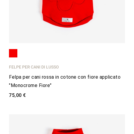
FELPE PER CANI DI LUSSO
Felpa per cani rossa in cotone con fiore applicato
"Monocrome Fiore"
75,00 €
favorite_border