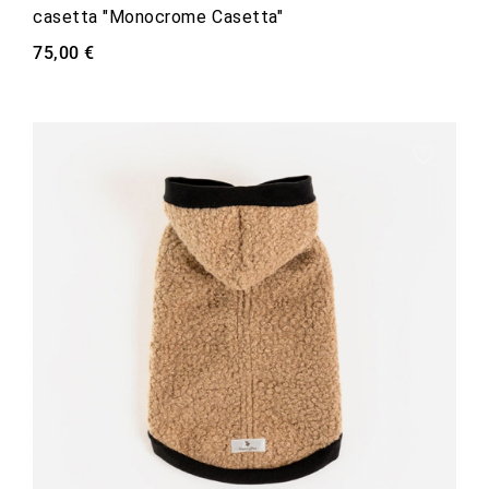
casetta "Monocrome Casetta"
75,00 €
favorite_border