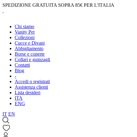
SPEDIZIONE GRATUITA SOPRA 85€ PER L'ITALIA
Chi siamo
Vanity Pet
Collezioni
Cucce e Divani
Abbigliamento
Borse e coperte
Collari e guinzagli
Contatti
Blog
-
Accedi o registrati
Assistenza clienti
Lista desideri
ITA
ENG
IT
EN