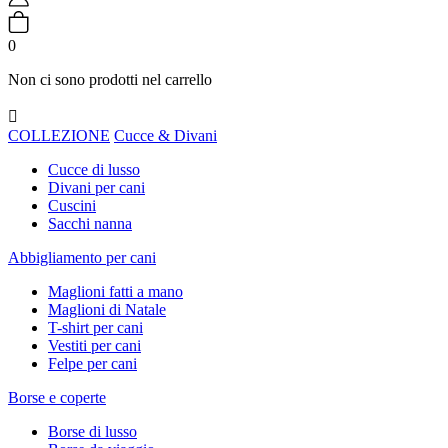
0
Non ci sono prodotti nel carrello

COLLEZIONE
Cucce & Divani
Cucce di lusso
Divani per cani
Cuscini
Sacchi nanna
Abbigliamento per cani
Maglioni fatti a mano
Maglioni di Natale
T-shirt per cani
Vestiti per cani
Felpe per cani
Borse e coperte
Borse di lusso