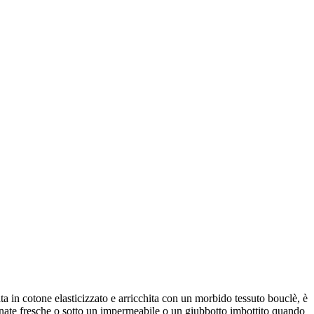
a in cotone elasticizzato e arricchita con un morbido tessuto bouclè, è
iornate fresche o sotto un impermeabile o un giubbotto imbottito quando