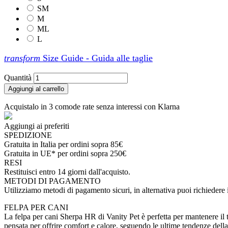
SM
M
ML
L
transform
Size Guide - Guida alle taglie
Quantità
Aggiungi al carrello
Acquistalo in 3 comode rate senza interessi con Klarna
Aggiungi ai preferiti
SPEDIZIONE
Gratuita in Italia per ordini sopra 85€
Gratuita in UE* per ordini sopra 250€
RESI
Restituisci entro 14 giorni dall'acquisto.
METODI DI PAGAMENTO
Utilizziamo metodi di pagamento sicuri, in alternativa puoi richieder
FELPA PER CANI
La felpa per cani Sherpa HR di Vanity Pet è perfetta per mantenere il 
pensata per offrire comfort e calore, seguendo le ultime tendenze dell