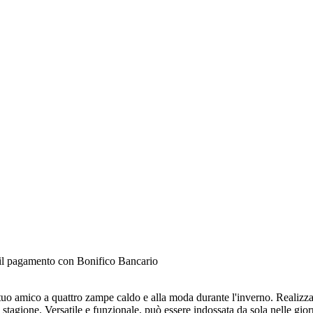
e il pagamento con Bonifico Bancario
tuo amico a quattro zampe caldo e alla moda durante l'inverno. Realizzat
a stagione. Versatile e funzionale, può essere indossata da sola nelle g