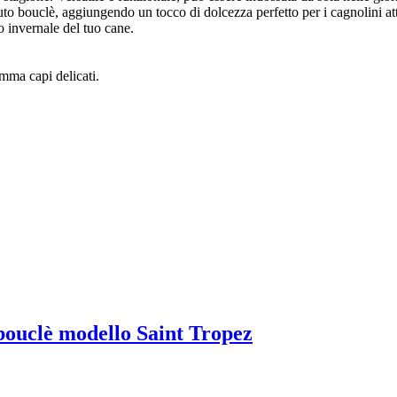
suto bouclè, aggiungendo un tocco di dolcezza perfetto per i cagnolini at
o invernale del tuo cane.
mma capi delicati.
 bouclè modello Saint Tropez