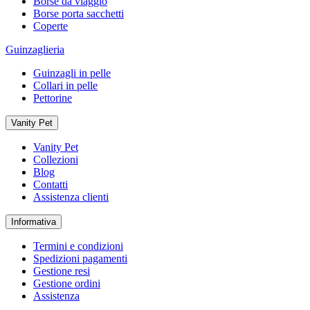
Borse da viaggio
Borse porta sacchetti
Coperte
Guinzaglieria
Guinzagli in pelle
Collari in pelle
Pettorine
Vanity Pet
Vanity Pet
Collezioni
Blog
Contatti
Assistenza clienti
Informativa
Termini e condizioni
Spedizioni pagamenti
Gestione resi
Gestione ordini
Assistenza