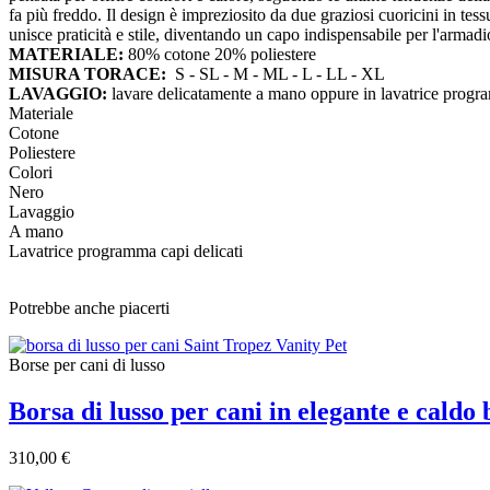
fa più freddo. Il design è impreziosito da due graziosi cuoricini in tes
unisce praticità e stile, diventando un capo indispensabile per l'armadi
MATERIALE:
80% cotone 20% poliestere
MISURA TORACE:
S - SL - M - ML - L - LL - XL
LAVAGGIO:
lavare delicatamente a mano oppure in lavatrice progra
Materiale
Cotone
Poliestere
Colori
Nero
Lavaggio
A mano
Lavatrice programma capi delicati
Potrebbe anche piacerti
Borse per cani di lusso
Borsa di lusso per cani in elegante e caldo
310,00 €