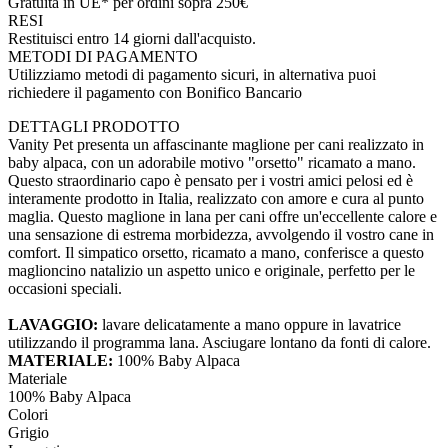
Gratuita in UE* per ordini sopra 250€
RESI
Restituisci entro 14 giorni dall'acquisto.
METODI DI PAGAMENTO
Utilizziamo metodi di pagamento sicuri, in alternativa puoi
richiedere il pagamento con Bonifico Bancario
DETTAGLI PRODOTTO
Vanity Pet presenta un affascinante maglione per cani realizzato in
baby alpaca, con un adorabile motivo "orsetto" ricamato a mano.
Questo straordinario capo è pensato per i vostri amici pelosi ed è
interamente prodotto in Italia, realizzato con amore e cura al punto
maglia. Questo maglione in lana per cani offre un'eccellente calore e
una sensazione di estrema morbidezza, avvolgendo il vostro cane in
comfort. Il simpatico orsetto, ricamato a mano, conferisce a questo
maglioncino natalizio un aspetto unico e originale, perfetto per le
occasioni speciali.
LAVAGGIO:
lavare delicatamente a mano oppure in lavatrice
utilizzando il programma lana. Asciugare lontano da fonti di calore.
MATERIALE:
100% Baby Alpaca
Materiale
100% Baby Alpaca
Colori
Grigio