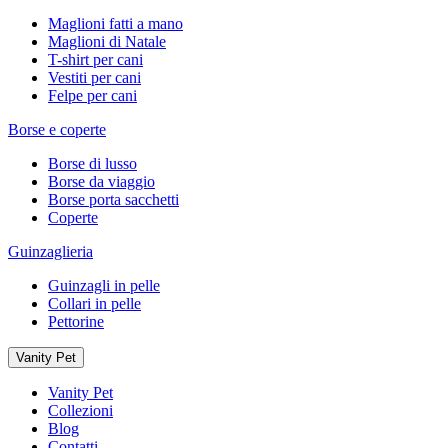
Maglioni fatti a mano
Maglioni di Natale
T-shirt per cani
Vestiti per cani
Felpe per cani
Borse e coperte
Borse di lusso
Borse da viaggio
Borse porta sacchetti
Coperte
Guinzaglieria
Guinzagli in pelle
Collari in pelle
Pettorine
Vanity Pet
Vanity Pet
Collezioni
Blog
Contatti