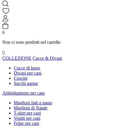
0
Non ci sono prodotti nel carrello

COLLEZIONE
Cucce & Divani
Cucce di lusso
Divani per cani
Cuscini
Sacchi nanna
Abbigliamento per cani
Maglioni fatti a mano
Maglioni di Natale
T-shirt per cani
Vestiti per cani
Felpe per cani