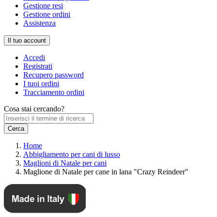
Gestione resi
Gestione ordini
Assistenza
Il tuo account
Accedi
Registrati
Recupero password
I tuoi ordini
Tracciamento ordini
Cosa stai cercando?
Home
Abbigliamento per cani di lusso
Maglioni di Natale per cani
Maglione di Natale per cane in lana "Crazy Reindeer"