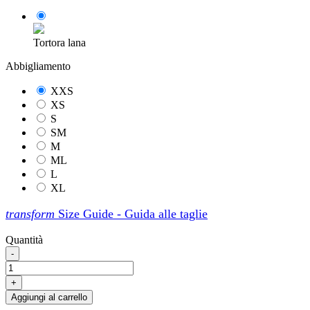
Tortora lana
Abbigliamento
XXS
XS
S
SM
M
ML
L
XL
transform
Size Guide - Guida alle taglie
Quantità
-
+
Aggiungi al carrello