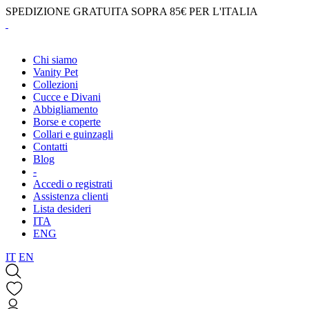
SPEDIZIONE GRATUITA SOPRA 85€ PER L'ITALIA
Chi siamo
Vanity Pet
Collezioni
Cucce e Divani
Abbigliamento
Borse e coperte
Collari e guinzagli
Contatti
Blog
-
Accedi o registrati
Assistenza clienti
Lista desideri
ITA
ENG
IT
EN