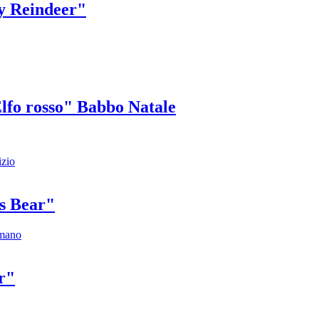
zy Reindeer"
Elfo rosso" Babbo Natale
's Bear"
r"