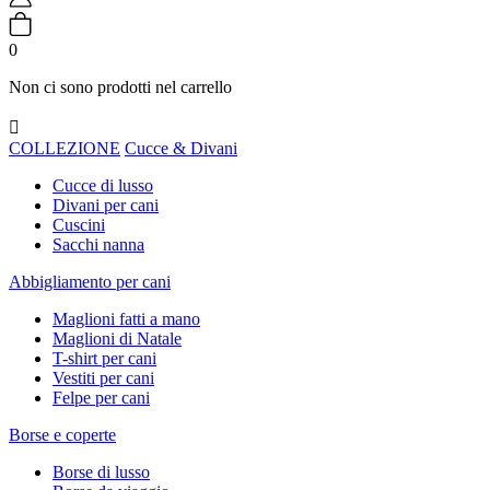
0
Non ci sono prodotti nel carrello

COLLEZIONE
Cucce & Divani
Cucce di lusso
Divani per cani
Cuscini
Sacchi nanna
Abbigliamento per cani
Maglioni fatti a mano
Maglioni di Natale
T-shirt per cani
Vestiti per cani
Felpe per cani
Borse e coperte
Borse di lusso