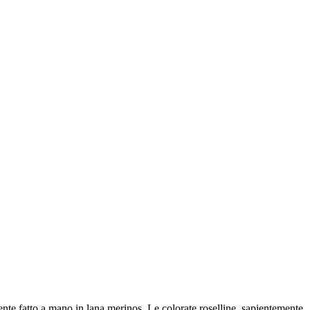
nte fatto a mano in lana merinos. Le colorate roselline, sapientemente