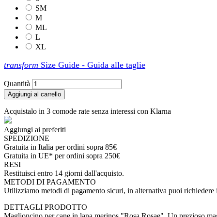
SM
M
ML
L
XL
transform
Size Guide - Guida alle taglie
Quantità
Aggiungi al carrello
Acquistalo in 3 comode rate senza interessi con Klarna
Aggiungi ai preferiti
SPEDIZIONE
Gratuita in Italia per ordini sopra 85€
Gratuita in UE* per ordini sopra 250€
RESI
Restituisci entro 14 giorni dall'acquisto.
METODI DI PAGAMENTO
Utilizziamo metodi di pagamento sicuri, in alternativa puoi richieder
DETTAGLI PRODOTTO
Maglioncino per cane in lana merinos "Rosa Rosae". Un prezioso maglio