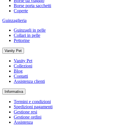
Borse da viaggio
Borse porta sacchetti
Coperte
Guinzaglieria
Guinzagli in pelle
Collari in pelle
Pettorine
Vanity Pet
Vanity Pet
Collezioni
Blog
Contatti
Assistenza clienti
Informativa
Termini e condizioni
Spedizioni pagamenti
Gestione resi
Gestione ordini
Assistenza