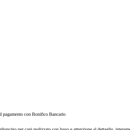
e il pagamento con Bonifico Bancario
ncino per cani realizzato con lusso e attenzione al dettaglio, interame