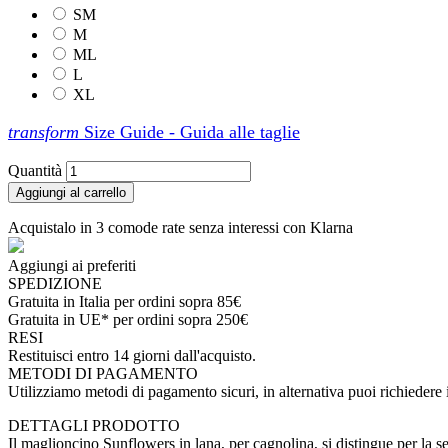
SM
M
ML
L
XL
transform
Size Guide - Guida alle taglie
Quantità
Aggiungi al carrello
Acquistalo in 3 comode rate senza interessi con Klarna
Aggiungi ai preferiti
SPEDIZIONE
Gratuita in Italia per ordini sopra 85€
Gratuita in UE* per ordini sopra 250€
RESI
Restituisci entro 14 giorni dall'acquisto.
METODI DI PAGAMENTO
Utilizziamo metodi di pagamento sicuri, in alternativa puoi richieder
DETTAGLI PRODOTTO
Il maglioncino Sunflowers in lana, per cagnolina, si distingue per la se