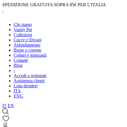
SPEDIZIONE GRATUITA SOPRA 85€ PER L'ITALIA
Chi siamo
Vanity Pet
Collezioni
Cucce e Divani
Abbigliamento
Borse e coperte
Collari e guinzagli
Contatti
Blog
-
Accedi o registrati
Assistenza clienti
Lista desideri
ITA
ENG
IT
EN