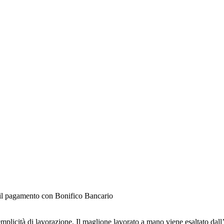
e il pagamento con Bonifico Bancario
mplicità di lavorazione. Il maglione lavorato a mano viene esaltato dall’