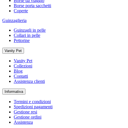
Borse da viaggio
Borse porta sacchetti
Coperte
Guinzaglieria
Guinzagli in pelle
Collari in pelle
Pettorine
Vanity Pet
Vanity Pet
Collezioni
Blog
Contatti
Assistenza clienti
Informativa
Termini e condizioni
Spedizioni pagamenti
Gestione resi
Gestione ordini
Assistenza