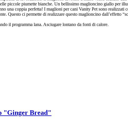
n delle piccole piumette bianche. Un bellissimo maglioncino giallo per il
no una coppia perfetta! I maglioni per cani Vanity Pet sono realizzati co
te. Questo ci permette di realizzare questo maglioncino dall’effetto “so
ando il programma lana. Asciugare lontano da fonti di calore.
no "Ginger Bread"