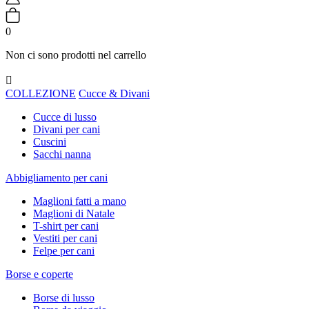
0
Non ci sono prodotti nel carrello

COLLEZIONE
Cucce & Divani
Cucce di lusso
Divani per cani
Cuscini
Sacchi nanna
Abbigliamento per cani
Maglioni fatti a mano
Maglioni di Natale
T-shirt per cani
Vestiti per cani
Felpe per cani
Borse e coperte
Borse di lusso