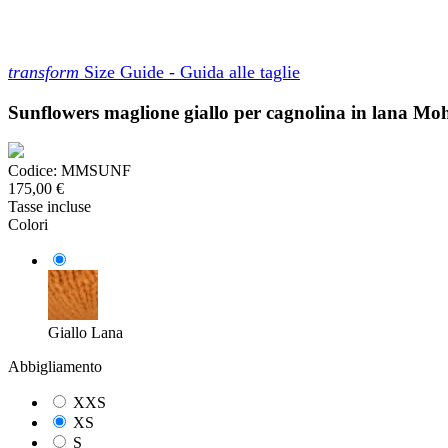
transform
Size Guide - Guida alle taglie
Sunflowers maglione giallo per cagnolina in lana Mo
Codice:
MMSUNF
175,00 €
Tasse incluse
Colori
Giallo Lana
Abbigliamento
XXS
XS
S