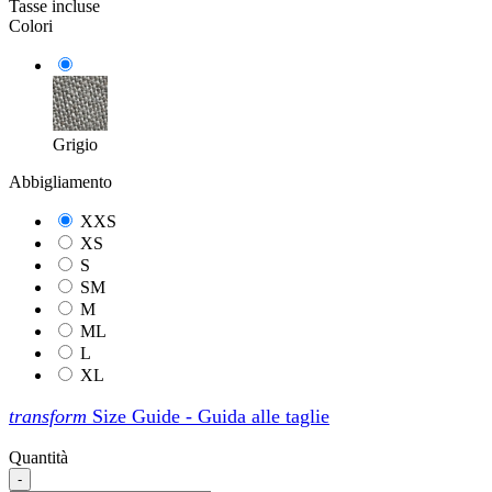
Tasse incluse
Colori
Grigio
Abbigliamento
XXS
XS
S
SM
M
ML
L
XL
transform
Size Guide - Guida alle taglie
Quantità
-