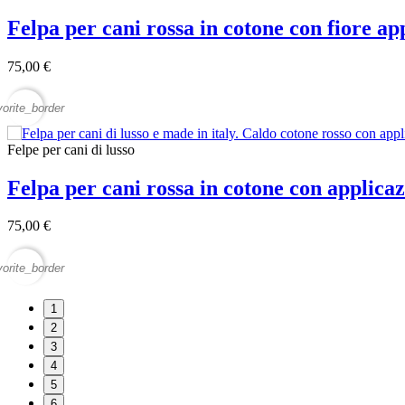
Felpa per cani rossa in cotone con fiore 
75,00 €
vorite_border
Felpe per cani di lusso
Felpa per cani rossa in cotone con applic
75,00 €
vorite_border
1
2
3
4
5
6