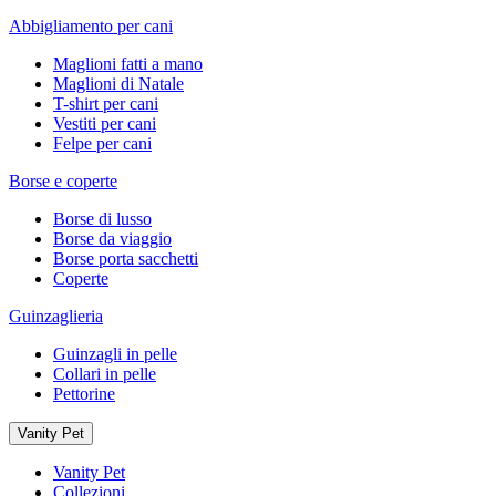
Abbigliamento per cani
Maglioni fatti a mano
Maglioni di Natale
T-shirt per cani
Vestiti per cani
Felpe per cani
Borse e coperte
Borse di lusso
Borse da viaggio
Borse porta sacchetti
Coperte
Guinzaglieria
Guinzagli in pelle
Collari in pelle
Pettorine
Vanity Pet
Vanity Pet
Collezioni