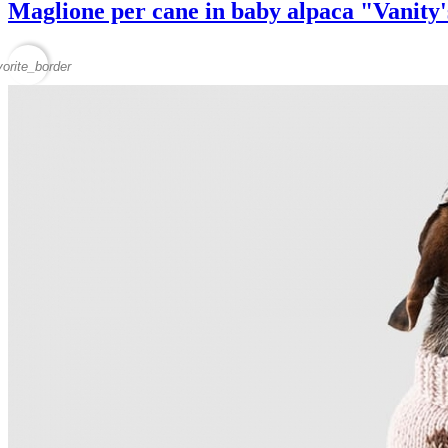
Maglione per cane in baby alpaca "Vanity
vorite_border