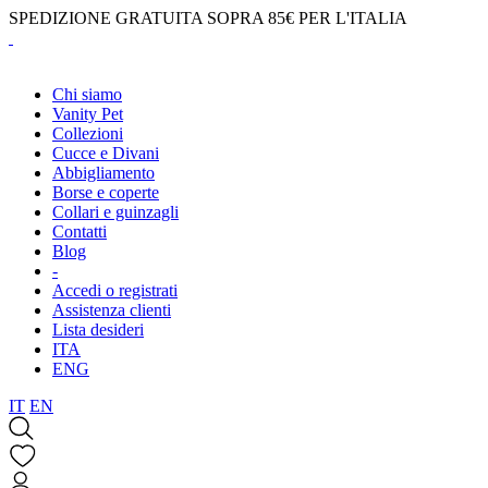
SPEDIZIONE GRATUITA SOPRA 85€ PER L'ITALIA
Chi siamo
Vanity Pet
Collezioni
Cucce e Divani
Abbigliamento
Borse e coperte
Collari e guinzagli
Contatti
Blog
-
Accedi o registrati
Assistenza clienti
Lista desideri
ITA
ENG
IT
EN