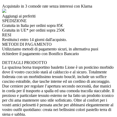
Acquistalo in 3 comode rate senza interessi con Klarna
Aggiungi ai preferiti
SPEDIZIONE
Gratuita in Italia per ordini sopra 85€
Gratuita in UE* per ordini sopra 250€
RESI
Restituisci entro 14 giorni dall'acquisto.
METODI DI PAGAMENTO
Utilizziamo metodi di pagamento sicuri, in alternativa puoi
richiedere il pagamento con Bonifico Bancario
DETTAGLI PRODOTTO
La spaziosa borsa trasportino bauletto Lione è un posticino morbido
dove il vostro cucciolo starà al calduccio e al sicuro. Totalmente
foderata con un morbidissimo tessuto bouclè, include un soffice
cuscino estraibile, due tasche interne ed un cordino di ancoraggio.
Due cerniere per regolare l’apertura secondo necessità, due manici
in corda per il trasporto a spalla ed una comoda tracolla staccabile. Il
prezioso e particolare tessuto esterno ne ha fatto un prodotto iconico
per chi ama mantenere uno stile sofisticato. Oltre al confort per i
vostri amici pelosetti è pensata anche per abbinarsi elegantemente al
vostro outfit quotidiano: creata nei bellissimi colori pastello terra di
siena e sabbia.