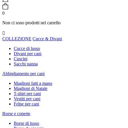
0
Non ci sono prodotti nel carrello

COLLEZIONE
Cucce & Divani
Cucce di lusso
Divani per cani
Cuscini
Sacchi nanna
Abbigliamento per cani
Maglioni fatti a mano
Maglioni di Natale
T-shirt per cani
Vestiti per cani
Felpe per cani
Borse e coperte
Borse di lusso