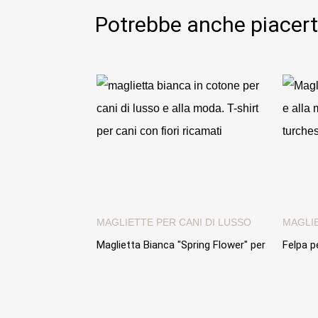
Potrebbe anche piacert
MAGLIETTE PER CANI DI LUSSO
MAGLIE
Maglietta Bianca "Spring Flower" per
Felpa p
cani alla moda
Hoodie"
cappuc
89,00 €
89,00 