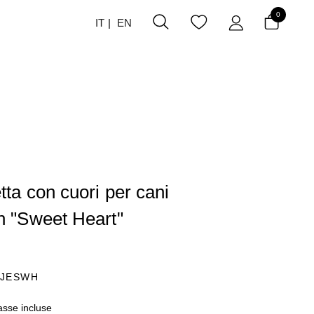
0
IT
EN
tta con cuori per cani
n "Sweet Heart"
JESWH
asse incluse