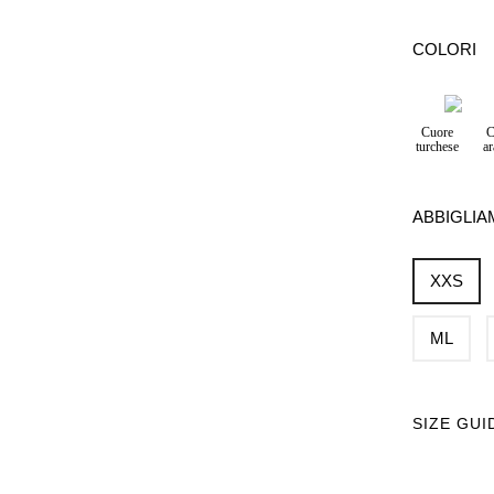
COLORI
Cuore
C
turchese
ar
ABBIGLI
XXS
ML
SIZE GUI