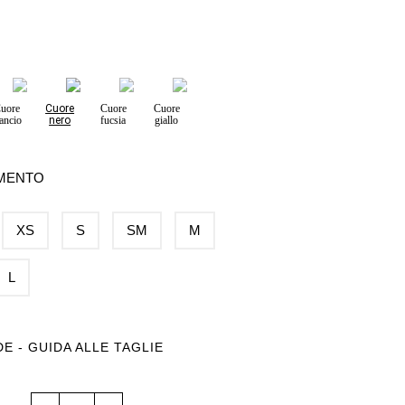
uore
Cuore
Cuore
Cuore
ancio
nero
fucsia
giallo
AMENTO
XS
S
SM
M
L
DE - GUIDA ALLE TAGLIE