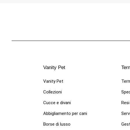
MAGLIETTE PER CANI DI LUSSO
MAGLIE
Vanity Pet
Term
Maglietta nera per cani fashion e
Magliet
alla moda. T-shirt in cotone con
cotone 
Vanity Pet
Term
cappuccio "Little Dragon"
89,00 
Collezioni
Sped
89,00 €
Cucce e divani
Resi
Abbigliamento per cani
Servi
Borse di lusso
Gest