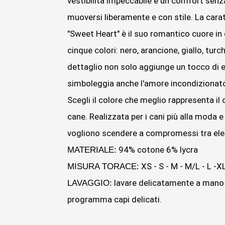
vestibilità impeccabile e un comfort senz
muoversi liberamente e con stile.
La carat
"Sweet Heart" è il suo romantico cuore in 
cinque colori: nero, arancione, giallo, tur
dettaglio non solo aggiunge un tocco di 
simboleggia anche l'amore incondizionato 
Scegli il colore che meglio rappresenta il c
cane. Realizzata per i cani più alla moda e
vogliono scendere a compromessi tra el
94% cotone 6% lycra
MATERIALE:
XS - S - M - M/L - L -X
MISURA TORACE:
lavare delicatamente a mano 
LAVAGGIO:
programma capi delicati.