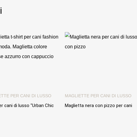
i
TTE PER CANI DI LUSSO
MAGLIETTE PER CANI DI LUSSO
er cani di lusso "Urban Chic
Maglietta nera con pizzo per cani
. Felpina corta colorata con
fashion. T-shirt in cotone "Lace
cio
Collar"
€
89,00 €