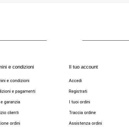
TTE PER CANI DI LUSSO
ini e condizioni
Il tuo account
ta bianca per cani fashion in
"T-shirt Black Flowers"
ini e condizioni
Accedi
€
izioni e pagamenti
Registrati
 e garanzia
I tuoi ordini
zio clienti
Traccia ordine
ione ordini
Assistenza ordini