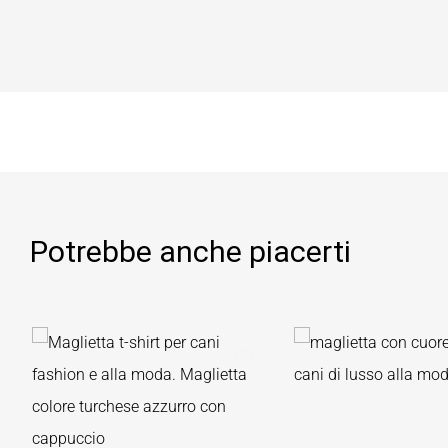
Potrebbe anche piacerti
favorite_border