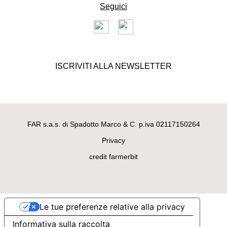
Seguici
MAGLIETTE PER CANI DI LUSSO
Maglietta di lusso per cani in
cotone "Nice Bows" con
preziosi fiocchetti coordinati
ISCRIVITI ALLA NEWSLETTER
89,00 €
FAR s.a.s. di Spadotto Marco & C. p.iva 02117150264
Privacy
credit farmerbit
Le tue preferenze relative alla privacy
MAGLIETTE PER CANI DI LUSSO
Informativa sulla raccolta