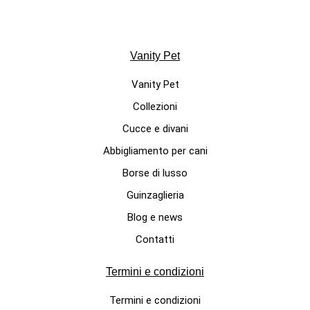
Vanity Pet
Vanity Pet
Collezioni
MAGLIETTE PER CANI DI LUSSO
Cucce e divani
Maglietta con cuori per cani
Abbigliamento per cani
fashion "Sweet Heart"
Borse di lusso
89,00 €
Guinzaglieria
Blog e news
Contatti
Termini e condizioni
Termini e condizioni