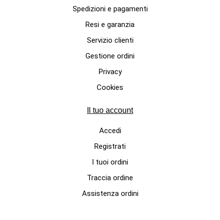
Spedizioni e pagamenti
Resi e garanzia
Servizio clienti
MAGLIETTE PER CANI DI LUSSO
Gestione ordini
Maglietta nera con pizzo per
Privacy
cani fashion. T-shirt in cotone
Cookies
"Lace Collar"
89,00 €
Il tuo account
Accedi
Registrati
I tuoi ordini
Traccia ordine
Assistenza ordini