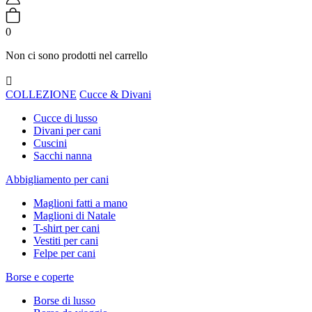
0
Non ci sono prodotti nel carrello

COLLEZIONE
Cucce & Divani
Cucce di lusso
Divani per cani
Cuscini
Sacchi nanna
Abbigliamento per cani
Maglioni fatti a mano
Maglioni di Natale
T-shirt per cani
Vestiti per cani
Felpe per cani
Borse e coperte
Borse di lusso