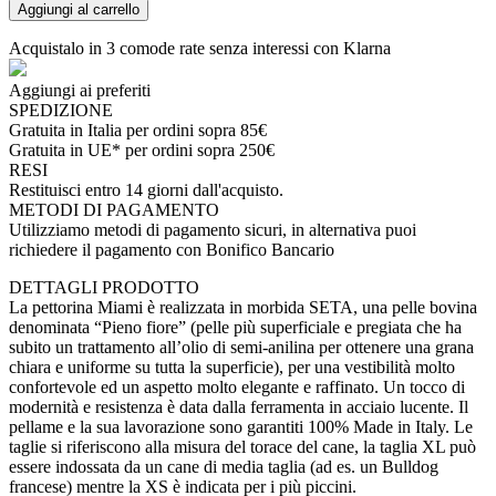
Aggiungi al carrello
Acquistalo in 3 comode rate senza interessi con Klarna
Aggiungi ai preferiti
SPEDIZIONE
Gratuita in Italia per ordini sopra 85€
Gratuita in UE* per ordini sopra 250€
RESI
Restituisci entro 14 giorni dall'acquisto.
METODI DI PAGAMENTO
Utilizziamo metodi di pagamento sicuri, in alternativa puoi
richiedere il pagamento con Bonifico Bancario
DETTAGLI PRODOTTO
La pettorina Miami è realizzata in morbida SETA, una pelle bovina
denominata “Pieno fiore” (pelle più superficiale e pregiata che ha
subito un trattamento all’olio di semi-anilina per ottenere una grana
chiara e uniforme su tutta la superficie), per una vestibilità molto
confortevole ed un aspetto molto elegante e raffinato. Un tocco di
modernità e resistenza è data dalla ferramenta in acciaio lucente. Il
pellame e la sua lavorazione sono garantiti 100% Made in Italy. Le
taglie si riferiscono alla misura del torace del cane, la taglia XL può
essere indossata da un cane di media taglia (ad es. un Bulldog
francese) mentre la XS è indicata per i più piccini.