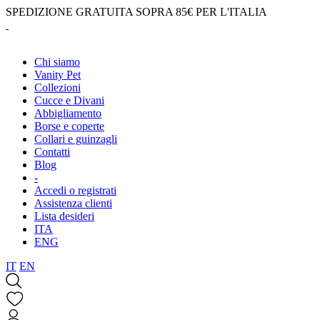
SPEDIZIONE GRATUITA SOPRA 85€ PER L'ITALIA
Chi siamo
Vanity Pet
Collezioni
Cucce e Divani
Abbigliamento
Borse e coperte
Collari e guinzagli
Contatti
Blog
-
Accedi o registrati
Assistenza clienti
Lista desideri
ITA
ENG
IT
EN