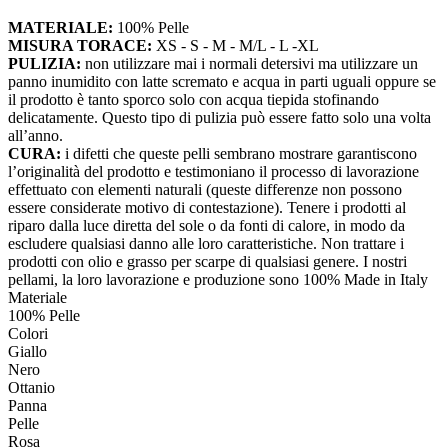
MATERIALE:
100% Pelle
MISURA TORACE:
XS - S - M - M/L - L -XL
PULIZIA:
non utilizzare mai i normali detersivi ma utilizzare un
panno inumidito con latte scremato e acqua in parti uguali oppure se
il prodotto è tanto sporco solo con acqua tiepida stofinando
delicatamente. Questo tipo di pulizia può essere fatto solo una volta
all’anno.
CURA:
i difetti che queste pelli sembrano mostrare garantiscono
l’originalità del prodotto e testimoniano il processo di lavorazione
effettuato con elementi naturali (queste differenze non possono
essere considerate motivo di contestazione). Tenere i prodotti al
riparo dalla luce diretta del sole o da fonti di calore, in modo da
escludere qualsiasi danno alle loro caratteristiche. Non trattare i
prodotti con olio e grasso per scarpe di qualsiasi genere. I nostri
pellami, la loro lavorazione e produzione sono 100% Made in Italy
Materiale
100% Pelle
Colori
Giallo
Nero
Ottanio
Panna
Pelle
Rosa