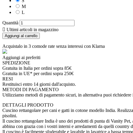
S
M
L
Quantità

Ultimi articoli in magazzino
Aggiungi al carrello
Acquistalo in 3 comode rate senza interessi con Klarna
Aggiungi ai preferiti
SPEDIZIONE
Gratuita in Italia per ordini sopra 85€
Gratuita in UE* per ordini sopra 250€
RESI
Restituisci entro 14 giorni dall'acquisto.
METODI DI PAGAMENTO
Utilizziamo metodi di pagamento sicuri, in alternativa puoi richieder
DETTAGLI PRODOTTO
Cuscino rettangolare per cani e gatti in cotone modello India. Realizzat
pisolini.
Il cuscino rettangolare India è uno dei prodotti di punta di Vanity Pet, 
abbina con grazia con i vostri interni e arredamenti da quelli country 
Il cuscino è facilmente sfoderabile e lavabile in lavatrice a bassa temp