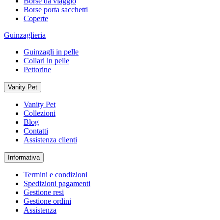
Borse da viaggio
Borse porta sacchetti
Coperte
Guinzaglieria
Guinzagli in pelle
Collari in pelle
Pettorine
Vanity Pet
Vanity Pet
Collezioni
Blog
Contatti
Assistenza clienti
Informativa
Termini e condizioni
Spedizioni pagamenti
Gestione resi
Gestione ordini
Assistenza