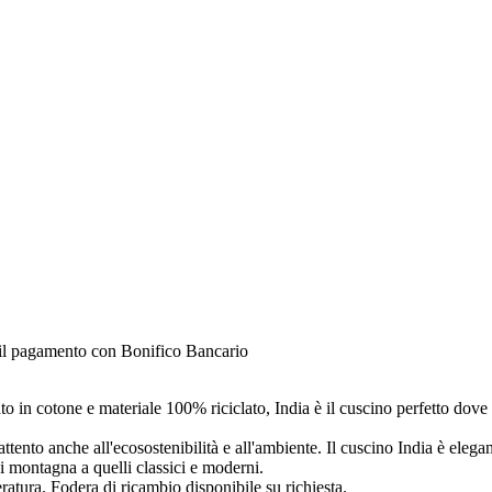
e il pagamento con Bonifico Bancario
o in cotone e materiale 100% riciclato, India è il cuscino perfetto dove 
attento anche all'ecosostenibilità e all'ambiente. Il cuscino India è elega
di montagna a quelli classici e moderni.
eratura. Fodera di ricambio disponibile su richiesta.