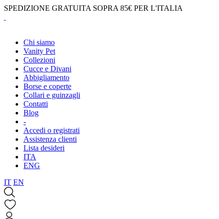
SPEDIZIONE GRATUITA SOPRA 85€ PER L'ITALIA
Chi siamo
Vanity Pet
Collezioni
Cucce e Divani
Abbigliamento
Borse e coperte
Collari e guinzagli
Contatti
Blog
-
Accedi o registrati
Assistenza clienti
Lista desideri
ITA
ENG
IT
EN