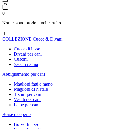
0
Non ci sono prodotti nel carrello

COLLEZIONE
Cucce & Divani
Cucce di lusso
Divani per cani
Cuscini
Sacchi nanna
Abbigliamento per cani
Maglioni fatti a mano
Maglioni di Natale
T-shirt per cani
Vestiti per cani
Felpe per cani
Borse e coperte
Borse di lusso