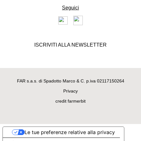
Seguici
COPERTE PER CANI E GATTI
ISCRIVITI ALLA NEWSLETTER
Morbida coperta plaid in soffice
tessuto bouclè modello
Norimberga
95,00 €
FAR s.a.s. di Spadotto Marco & C. p.iva 02117150264
Privacy
credit farmerbit
Le tue preferenze relative alla privacy