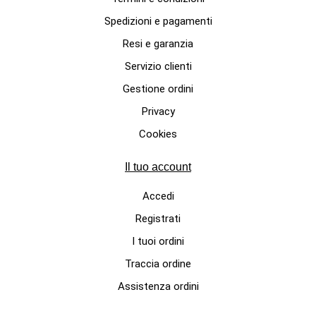
Spedizioni e pagamenti
Resi e garanzia
Servizio clienti
Gestione ordini
Privacy
BORSE TAPPETINO DA VIAGGIO
Cookies
Borsa tappettino da viaggio per
Il tuo account
cane in cotone e morbido
bouclè modello Strasburgo
Accedi
275,00 €
Registrati
I tuoi ordini
Traccia ordine
Assistenza ordini