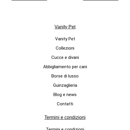
Vanity Pet
Vanity Pet
Collezioni
Cucce e divani
Abbigliamento per cani
BORSE TAPPETINO DA VIAGGIO
Borse di lusso
Borsa tappettino da viaggio per
Guinzaglieria
cani in cotone e morbido bouclè
Blog e news
modello Colmar
Contatti
195,00 €
Termini e condizioni
Termini e condizioni