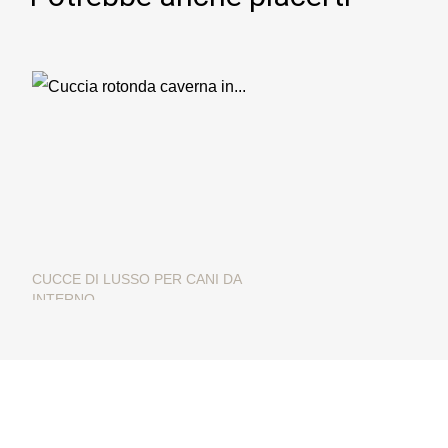
CUCCE DI LUSSO PER CANI DA
INTERNO
Cuccia rotonda caverna in
morbido bouclè modello
Mongolia
249,00 €