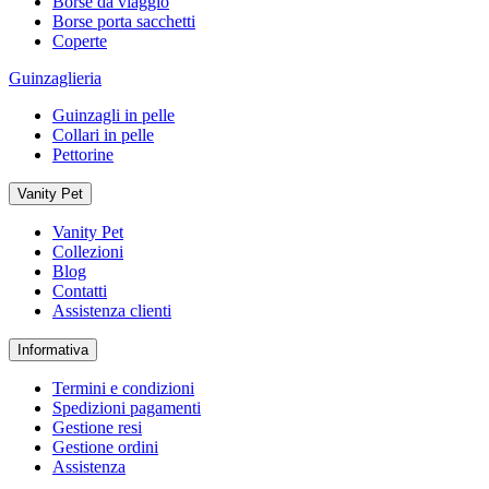
Borse da viaggio
Borse porta sacchetti
Coperte
Guinzaglieria
Guinzagli in pelle
Collari in pelle
Pettorine
Vanity Pet
Vanity Pet
Collezioni
Blog
Contatti
Assistenza clienti
Informativa
Termini e condizioni
Spedizioni pagamenti
Gestione resi
Gestione ordini
Assistenza