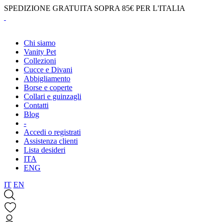
SPEDIZIONE GRATUITA SOPRA 85€ PER L'ITALIA
Chi siamo
Vanity Pet
Collezioni
Cucce e Divani
Abbigliamento
Borse e coperte
Collari e guinzagli
Contatti
Blog
-
Accedi o registrati
Assistenza clienti
Lista desideri
ITA
ENG
IT
EN