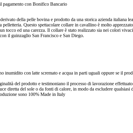
e il pagamento con Bonifico Bancario
derivato della pelle bovina e prodotto da una storica azienda italiana lea
 pelletteria. Questo spettacolare collare in cavallino è molto apprezzato
 tocco ed una carezza. Il collare è stato realizzato sia nei colori vivac
 con il guinzaglio San Francisco e San Diego.
no inumidito con latte scremato e acqua in parti uguali oppure se il pro
iginalità del prodotto e testimoniano il processo di lavorazione effettua
uce diretta del sole o da fonti di calore, in modo da escludere qualsiasi d
e produzione sono 100% Made in Italy