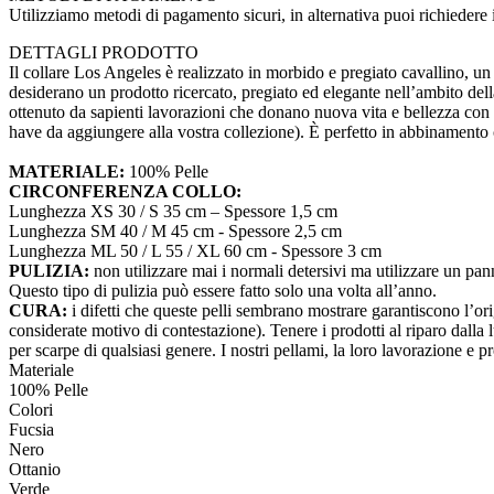
Utilizziamo metodi di pagamento sicuri, in alternativa puoi richieder
DETTAGLI PRODOTTO
Il collare Los Angeles è realizzato in morbido e pregiato cavallino, un 
desiderano un prodotto ricercato, pregiato ed elegante nell’ambito della
ottenuto da sapienti lavorazioni che donano nuova vita e bellezza con un
have da aggiungere alla vostra collezione). È perfetto in abbinamento
MATERIALE:
100% Pelle
CIRCONFERENZA COLLO:
Lunghezza XS 30 / S 35 cm – Spessore 1,5 cm
Lunghezza SM 40 / M 45 cm - Spessore 2,5 cm
Lunghezza ML 50 / L 55 / XL 60 cm - Spessore 3 cm
PULIZIA:
non utilizzare mai i normali detersivi ma utilizzare un pan
Questo tipo di pulizia può essere fatto solo una volta all’anno.
CURA:
i difetti che queste pelli sembrano mostrare garantiscono l’or
considerate motivo di contestazione). Tenere i prodotti al riparo dalla l
per scarpe di qualsiasi genere. I nostri pellami, la loro lavorazione 
Materiale
100% Pelle
Colori
Fucsia
Nero
Ottanio
Verde