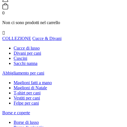
0
Non ci sono prodotti nel carrello

COLLEZIONE
Cucce & Divani
Cucce di lusso
Divani per cani
Cuscini
Sacchi nanna
Abbigliamento per cani
Maglioni fatti a mano
Maglioni di Natale
T-shirt per cani
Vestiti per cani
Felpe per cani
Borse e coperte
Borse di lusso