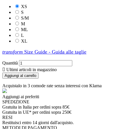
XS
S
S/M
M
ML
L
XL
transform
Size Guide - Guida alle taglie
Quantità

Ultimi articoli in magazzino
Aggiungi al carrello
Acquistalo in 3 comode rate senza interessi con Klarna
Aggiungi ai preferiti
SPEDIZIONE
Gratuita in Italia per ordini sopra 85€
Gratuita in UE* per ordini sopra 250€
RESI
Restituisci entro 14 giorni dall'acquisto.
METODI DI PAGAMENTO