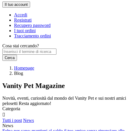
Il tuo account
Accedi
Registrati
Recupero password
I tuoi ordini
Tracciamento ordini
Cosa stai cercando?
Homepage
Blog
Vanity Pet Magazine
Novità, eventi, curiosità dal mondo del Vanity Pet e sui nostri amici
pelosetti Resta aggiornato!
Categoria

Tutti i post
News
News
Felpa per cane: mantieni al caldo il tuo amico senza rinunciare allo