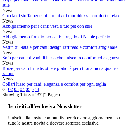
stile
News
Cuccia di stoffa per cani: un mix di morbidezza, comfort e relax
News
Abbigliamento per i cani: vesti il tuo pet con stile
News
Abbigliamento firmato per cani: il regalo di Natale perfetto
News
Vestiti di Natale per cani: design raffinato e comfort artigianale
News
Sofà per cani: divani di lusso che uniscono comfort ed eleganza
News
Borse per cani firmate: stile e praticità per i tuoi amici a quattro
zampe
News
Collari lusso per cani: eleganza e comfort per ogni taglia
01
02
03
04
05
>
>|
Showing 1 to 8 of 37 (5 Pages)
Iscriviti all'esclusiva Newsletter
Unisciti alla nostra community per ricevere aggiornamenti su
tutte le nostre novità e ricevere sorprese esclusive