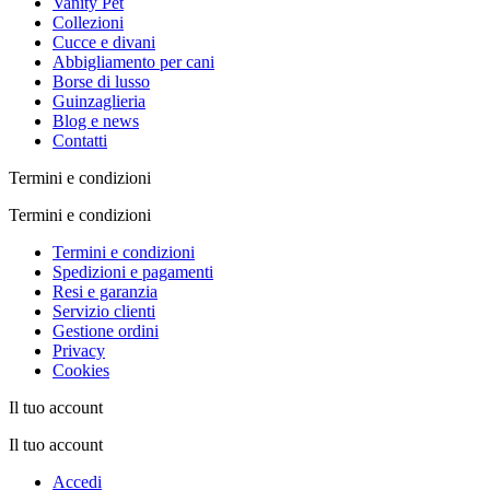
Vanity Pet
Collezioni
Cucce e divani
Abbigliamento per cani
Borse di lusso
Guinzaglieria
Blog e news
Contatti
Termini e condizioni
Termini e condizioni
Termini e condizioni
Spedizioni e pagamenti
Resi e garanzia
Servizio clienti
Gestione ordini
Privacy
Cookies
Il tuo account
Il tuo account
Accedi