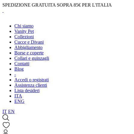
SPEDIZIONE GRATUITA SOPRA 85€ PER L'ITALIA
Chi siamo
Vanity Pet
Collezioni
Cucce e Divani
Abbigliamento
Borse e coperte
Collari e guinzagli
Contatti
Blog
-
Accedi o registrati
Assistenza clienti
Lista desideri
ITA
ENG
IT
EN