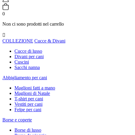
0
Non ci sono prodotti nel carrello

COLLEZIONE
Cucce & Divani
Cucce di lusso
Divani per cani
Cuscini
Sacchi nanna
Abbigliamento per cani
Maglioni fatti a mano
Maglioni di Natale
T-shirt per cani
Vestiti per cani
Felpe per cani
Borse e coperte
Borse di lusso