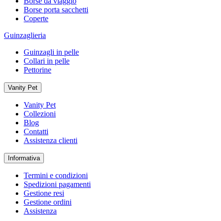
Borse da viaggio
Borse porta sacchetti
Coperte
Guinzaglieria
Guinzagli in pelle
Collari in pelle
Pettorine
Vanity Pet
Vanity Pet
Collezioni
Blog
Contatti
Assistenza clienti
Informativa
Termini e condizioni
Spedizioni pagamenti
Gestione resi
Gestione ordini
Assistenza