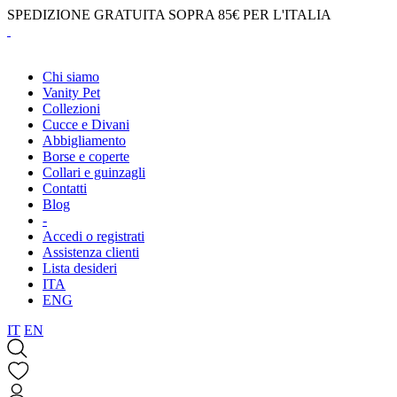
SPEDIZIONE GRATUITA SOPRA 85€ PER L'ITALIA
Chi siamo
Vanity Pet
Collezioni
Cucce e Divani
Abbigliamento
Borse e coperte
Collari e guinzagli
Contatti
Blog
-
Accedi o registrati
Assistenza clienti
Lista desideri
ITA
ENG
IT
EN