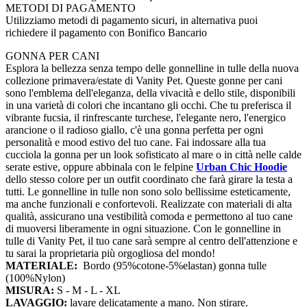
METODI DI PAGAMENTO
Utilizziamo metodi di pagamento sicuri, in alternativa puoi
richiedere il pagamento con Bonifico Bancario
GONNA PER CANI
Esplora la bellezza senza tempo delle gonnelline in tulle della nuova
collezione primavera/estate di Vanity Pet. Queste gonne per cani
sono l'emblema dell'eleganza, della vivacità e dello stile, disponibili
in una varietà di colori che incantano gli occhi. Che tu preferisca il
vibrante fucsia, il rinfrescante turchese, l'elegante nero, l'energico
arancione o il radioso giallo, c'è una gonna perfetta per ogni
personalità e mood estivo del tuo cane. Fai indossare alla tua
cucciola la gonna per un look sofisticato al mare o in città nelle calde
serate estive, oppure abbinala con le felpine
Urban Chic Hoodie
dello stesso colore per un outfit coordinato che farà girare la testa a
tutti. Le gonnelline in tulle non sono solo bellissime esteticamente,
ma anche funzionali e confortevoli. Realizzate con materiali di alta
qualità, assicurano una vestibilità comoda e permettono al tuo cane
di muoversi liberamente in ogni situazione. Con le gonnelline in
tulle di Vanity Pet, il tuo cane sarà sempre al centro dell'attenzione e
tu sarai la proprietaria più orgogliosa del mondo!
MATERIALE:
Bordo (95%cotone-5%elastan) gonna tulle
(100%Nylon)
MISURA:
S - M - L - XL
LAVAGGIO:
lavare delicatamente a mano. Non stirare.