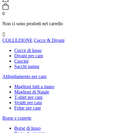
0
Non ci sono prodotti nel carrello

COLLEZIONE
Cucce & Divani
Cucce di lusso
Divani per cani
Cuscini
Sacchi nanna
Abbigliamento per cani
Maglioni fatti a mano
Maglioni di Natale
T-shirt per cani
Vestiti per cani
Felpe per cani
Borse e coperte
Borse di lusso