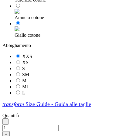
Arancio cotone
Giallo cotone
Abbigliamento
XXS
XS
S
SM
M
ML
L
transform
Size Guide - Guida alle taglie
Quantità
-
+