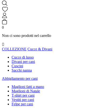
0
Non ci sono prodotti nel carrello

COLLEZIONE
Cucce & Divani
Cucce di lusso
Divani per cani
Cuscini
Sacchi nanna
Abbigliamento per cani
Maglioni fatti a mano
Maglioni di Natale
T-shirt per cani
Vestiti per cani
Felpe per cani