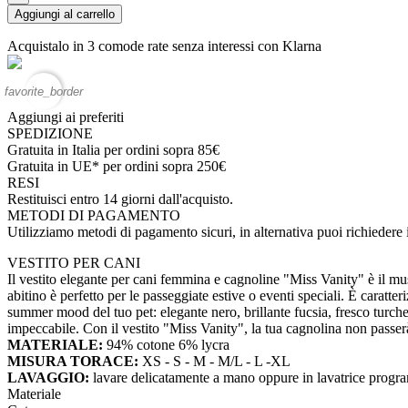
Aggiungi al carrello
Acquistalo in 3 comode rate senza interessi con Klarna
favorite_border
Aggiungi ai preferiti
SPEDIZIONE
Gratuita in Italia per ordini sopra 85€
Gratuita in UE* per ordini sopra 250€
RESI
Restituisci entro 14 giorni dall'acquisto.
METODI DI PAGAMENTO
Utilizziamo metodi di pagamento sicuri, in alternativa puoi richieder
VESTITO PER CANI
Il vestito elegante per cani femmina e cagnoline "Miss Vanity" è il mu
abitino è perfetto per le passeggiate estive o eventi speciali. È caratte
summer mood del tuo pet: elegante nero, brillante fucsia, fresco turche
impeccabile. Con il vestito "Miss Vanity", la tua cagnolina non passerà i
MATERIALE:
94% cotone 6% lycra
MISURA TORACE:
XS - S - M - M/L - L -XL
LAVAGGIO:
lavare delicatamente a mano oppure in lavatrice progra
Materiale