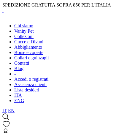
SPEDIZIONE GRATUITA SOPRA 85€ PER L'ITALIA
Chi siamo
Vanity Pet
Collezioni
Cucce e Divani
Abbigliamento
Borse e coperte
Collari e guinzagli
Contatti
Blog
-
Accedi o registrati
Assistenza clienti
Lista desideri
ITA
ENG
IT
EN