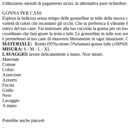
Utilizziamo metodi di pagamento sicuri, in alternativa puoi richieder
GONNA PER CANI
Esplora la bellezza senza tempo delle gonnelline in tulle della nuova c
varietà di colori che incantano gli occhi. Che tu preferisca il vibrante 
estivo del tuo cane. Fai indossare alla tua cucciola la gonna per un look
coordinato che farà girare la testa a tutti. Le gonnelline in tulle non 
e permettono al tuo cane di muoversi liberamente in ogni situazione. Con
MATERIALE:
Bordo (95%cotone-5%elastan) gonna tulle (100%N
MISURA:
S - M - L - XL
LAVAGGIO:
lavare delicatamente a mano. Non stirare.
Materiale
Cotone
Colori
Arancione
Azzurro
Fucsia
Giallo
Nero
Lavaggio
A mano
Potrebbe anche piacerti