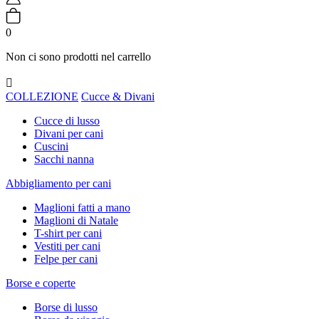
0
Non ci sono prodotti nel carrello

COLLEZIONE
Cucce & Divani
Cucce di lusso
Divani per cani
Cuscini
Sacchi nanna
Abbigliamento per cani
Maglioni fatti a mano
Maglioni di Natale
T-shirt per cani
Vestiti per cani
Felpe per cani
Borse e coperte
Borse di lusso