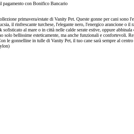
e il pagamento con Bonifico Bancario
ollezione primavera/estate di Vanity Pet. Queste gonne per cani sono l'em
fucsia, il rinfrescante turchese, l'elegante nero, l'energico arancione o i
 sofisticato al mare o in città nelle calde serate estive, oppure abbinala
sono solo bellissime esteticamente, ma anche funzionali e confortevoli. Re
 le gonnelline in tulle di Vanity Pet, il tuo cane sarà sempre al centro 
ylon)