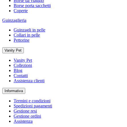
Borse da viaggio
Borse porta sacchetti
Coperte
Guinzaglieria
Guinzagli in pelle
Collari in pelle
Pettorine
Vanity Pet
Vanity Pet
Collezioni
Blog
Contatti
Assistenza clienti
Informativa
Termini e condizioni
Spedizioni pagamenti
Gestione resi
Gestione ordini
Assistenza